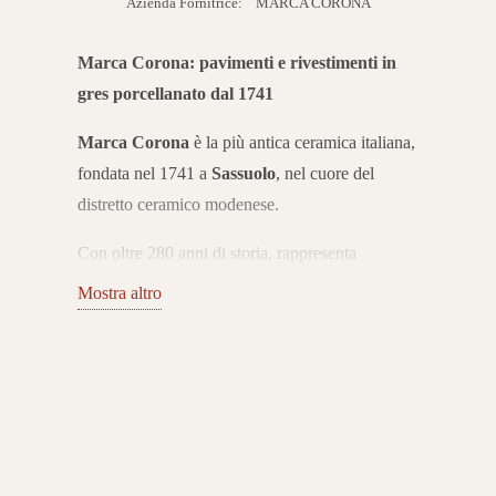
Azienda Fornitrice:
MARCA CORONA
Marca Corona: pavimenti e rivestimenti in
gres porcellanato dal 1741
Marca Corona
è la più antica ceramica italiana,
fondata nel 1741 a
Sassuolo
, nel cuore del
distretto ceramico modenese.
Con oltre 280 anni di storia, rappresenta
un’eccellenza internazionale nella produzione di
Mostra altro
pavimenti e rivestimenti in gres porcellanato. Le
sue collezioni coniugano tradizione, innovazione
e design Made in Italy.
Collezioni di gres porcellanato per ogni
ambiente