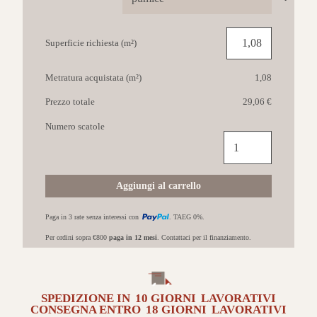
Superficie richiesta (m²)
Metratura acquistata (m²)
1,08
Prezzo totale
29,06 €
Numero scatole
MARCA
CORONA
Arkiquartz
60x60
Aggiungi al carrello
Pumice
quantità
Paga in 3 rate senza interessi con
. TAEG 0%.
Per ordini sopra €800
paga in 12 mesi
. Contattaci per il finanziamento.
SPEDIZIONE IN
10 GIORNI
LAVORATIVI
CONSEGNA ENTRO
18 GIORNI
LAVORATIVI