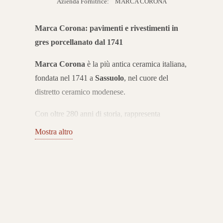
Azienda Fornitrice:
MARCA CORONA
Marca Corona: pavimenti e rivestimenti in
gres porcellanato dal 1741
Marca Corona
è la più antica ceramica italiana,
fondata nel 1741 a
Sassuolo
, nel cuore del
distretto ceramico modenese.
Con oltre 280 anni di storia, rappresenta
un’eccellenza internazionale nella produzione di
Mostra altro
pavimenti e rivestimenti in gres porcellanato. Le
sue collezioni coniugano tradizione, innovazione
e design Made in Italy.
Collezioni di gres porcellanato per ogni
ambiente