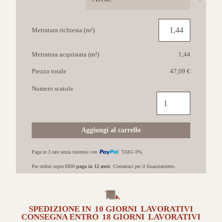
Metratura richiesta (m²)
Metratura acquistata (m²)
1,44
Prezzo totale
47,09 €
Numero scatole
MARCA
CORONA
Arkiquartz
60x120
Aggiungi al carrello
Arctic
quantità
Paga in 3 rate senza interessi con
. TAEG 0%.
Per ordini sopra €800
paga in 12 mesi
. Contattaci per il finanziamento.
SPEDIZIONE IN
10 GIORNI
LAVORATIVI
CONSEGNA ENTRO
18 GIORNI
LAVORATIVI