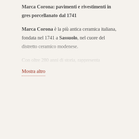
Marca Corona: pavimenti e rivestimenti in
gres porcellanato dal 1741
Marca Corona
è la più antica ceramica italiana,
fondata nel 1741 a
Sassuolo
, nel cuore del
distretto ceramico modenese.
Con oltre 280 anni di storia, rappresenta
un’eccellenza internazionale nella produzione di
Mostra altro
pavimenti e rivestimenti in gres porcellanato. Le
sue collezioni coniugano tradizione, innovazione
e design Made in Italy.
Collezioni di gres porcellanato per ogni
ambiente
Il catalogo Marca Corona propone una vasta