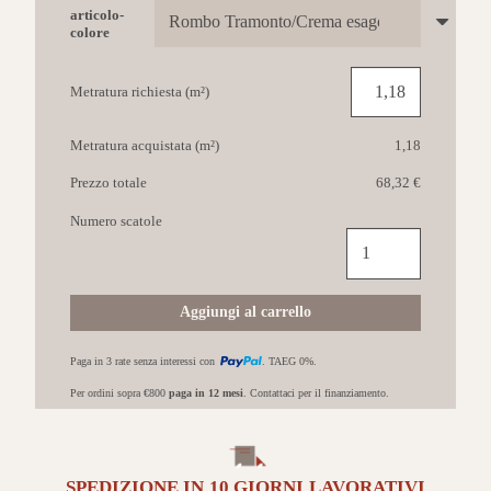
articolo-
colore
Metratura richiesta (m²)
Metratura acquistata (m²)
1,18
Prezzo totale
68,32 €
Numero scatole
MARCA
CORONA
Terra.Art
25x21,6
Aggiungi al carrello
Rombo
Tramonto/Crema
Paga in 3 rate senza interessi con
. TAEG 0%.
esagona
quantità
Per ordini sopra €800
paga in 12 mesi
. Contattaci per il finanziamento.
SPEDIZIONE IN
10 GIORNI
LAVORATIVI