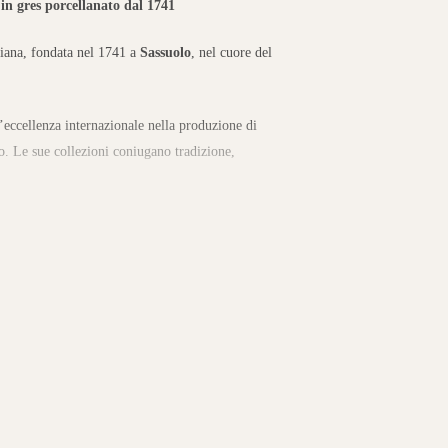
in gres porcellanato dal 1741
liana, fondata nel 1741 a
Sassuolo
, nel cuore del
’eccellenza internazionale nella produzione di
o. Le sue collezioni coniugano tradizione,
 ambiente
a gamma di superfici effetto pietra, cemento, marmo
te ideali per ambienti moderni e creativi.
li, commerciali e outdoor, offrendo resistenza,
mpia varietà di formati, texture e cromie consente di
nico.