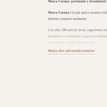
Marca Corona: pavimenti e rivestimenti 
Marca Corona
è la più antica ceramica ita
distretto ceramico modenese.
Con oltre 280 anni di storia, rappresenta un
pavimenti e rivestimenti in gres porcellanat
innovazione e design Made in Italy.
Mostra altro sull'azienda fornitrice
Collezioni di gres porcellanato per ogni
Il catalogo Marca Corona propone una vast
e legno, accanto a linee decorative e colora
I prodotti sono pensati per spazi residenzia
praticità e un’estetica di forte impatto. L’a
personalizzare ogni progetto con uno stile u
Tradizione, innovazione e sostenibilità