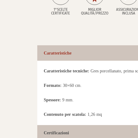
1°SCELTE
MIGLIOR
ASSICURAZIO
CERTIFICATE
QUALITÀ/PREZZO
INCLUSA
Caratteristiche
Caratteristiche tecniche:
Gres porcellanato, prima scel
Formato:
30×60 cm.
Spessore:
9 mm.
Contenuto per scatola:
1,26 mq
Certificazioni