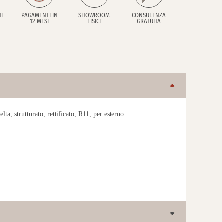
NE
PAGAMENTI IN
SHOWROOM
CONSULENZA
12 MESI
FISICI
GRATUITA
ta, strutturato, rettificato, R11, per esterno