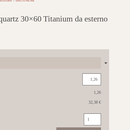
R ESTERNI
EFFETTO PIETRA
tz 30×60 Titanium da esterno
1,26
32,38 €
MARCA
CORONA
Arkiquartz