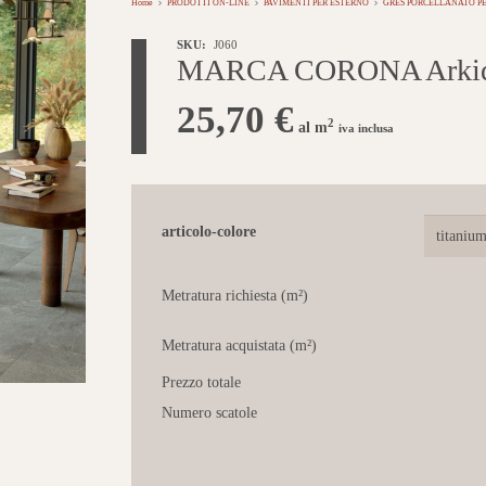
Home
PRODOTTI ON-LINE
PAVIMENTI PER ESTERNO
GRES PORCELLANATO PE
SKU:
J060
MARCA CORONA Arkiquar
25,70
€
2
al m
iva inclusa
articolo-colore
Metratura richiesta (m²)
Metratura acquistata (m²)
Prezzo totale
Numero scatole