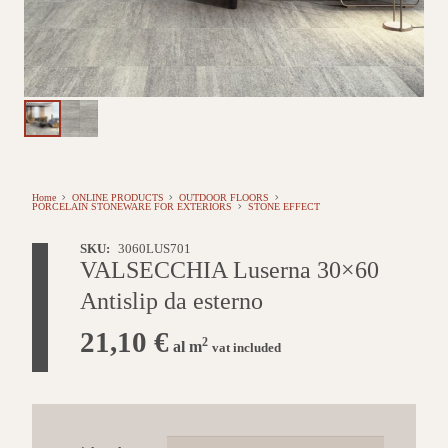
Home
ONLINE PRODUCTS
OUTDOOR FLOORS
PORCELAIN STONEWARE FOR EXTERIORS
STONE EFFECT
SKU:
3060LUS701
VALSECCHIA Luserna 30×60
Antislip da esterno
21,10
€
2
al m
vat included