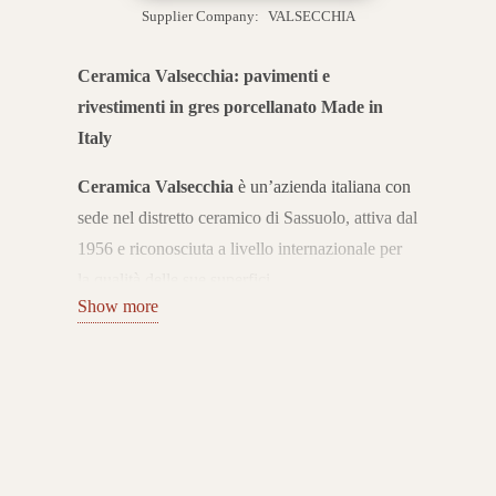
Supplier Company:
VALSECCHIA
Ceramica Valsecchia: pavimenti e
rivestimenti in gres porcellanato Made in
Italy
Ceramica Valsecchia
è un’azienda italiana con
sede nel distretto ceramico di Sassuolo, attiva dal
1956 e riconosciuta a livello internazionale per
la qualità delle sue superfici.
Show more
Da sempre il marchio unisce
tradizione
manifatturiera e innovazione tecnologica
,
offrendo pavimenti e rivestimenti in gres
porcellanato che interpretano le esigenze
dell’abitare contemporaneo con eleganza e
funzionalità.