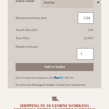
article-colour
Metratura richiesta (m²)
Actual Area (m²)
1,04
Total Price
21,94 €
Number of boxes
VALSECCHIA
Luserna
30x60
Antislip
Add to basket
da
esterno
Pay in 3 interest-free instalments with
. APR 0%.
quantità
Per ordini sopra €800
paga in 12 mesi
. Contattaci per il finanziamento.
SHIPPING IN
10 GIORNI
WORKING