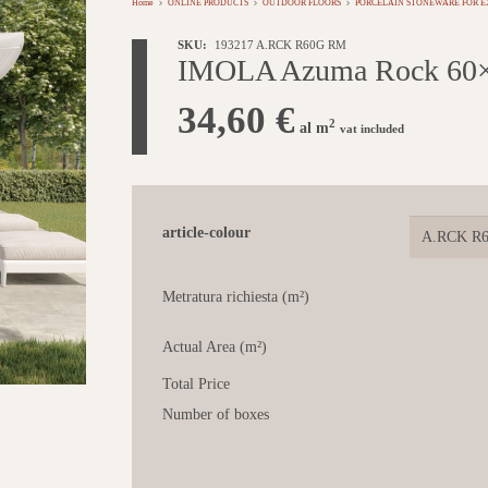
Home
ONLINE PRODUCTS
OUTDOOR FLOORS
PORCELAIN STONEWARE FOR E
SKU:
193217 A.RCK R60G RM
IMOLA Azuma Rock 60×6
34,60
€
2
al m
vat included
article-colour
Metratura richiesta (m²)
Actual Area (m²)
Total Price
Number of boxes