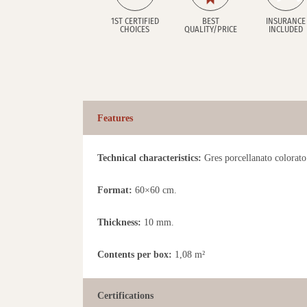
1ST CERTIFIED
BEST
INSURANCE
CHOICES
QUALITY/PRICE
INCLUDED
Features
Technical characteristics:
Gres porcellanato colorato 
Format:
60×60 cm.
Thickness:
10 mm.
Contents per box:
1,08 m²
Certifications