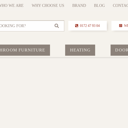
WHO WE ARE
WHY CHOOSE US
BRAND
BLOG
CONTA
OOKING FOR?
0172 47 93 04
W
HROOM FURNITURE
HEATING
DOO