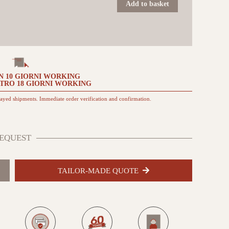
60x60
Add to basket
G
da
esterno
quantità
N
10 GIORNI
WORKING
NTRO
18 GIORNI
WORKING
layed shipments. Immediate order verification and confirmation.
EQUEST
TAILOR-MADE QUOTE