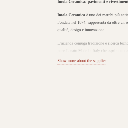
Imola Ceramica: pavimenti e rivestimenti
Imola Ceramica
è uno dei marchi più antich
Fondata nel 1874, rappresenta da oltre un s
qualità, design e innovazione.
L’azienda coniuga tradizione e ricerca tecn
porcellanato Made in Italy che esprimono ec
Show more about the supplier
Collezioni per ogni ambiente
Il catalogo Imola Ceramica include superfic
cemento, legno e tinte decorative, disponibi
Le collezioni sono pensate per spazi residen
resistenza, versatilità e un impatto estetico
architetti, designer e privati che cercano u
Esperienza, tecnologia e sostenibilità