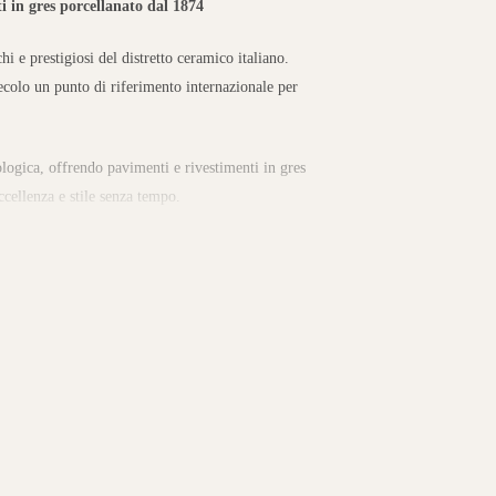
 in gres porcellanato dal 1874
i e prestigiosi del distretto ceramico italiano.
ecolo un punto di riferimento internazionale per
ologica, offrendo pavimenti e rivestimenti in gres
cellenza e stile senza tempo.
i in gres porcellanato effetto marmo, pietra,
li in numerosi formati e finiture.
ziali e commerciali, interni ed esterni, garantendo
 raffinato. Ogni soluzione risponde alle esigenze di
no stile contemporaneo e funzionale.