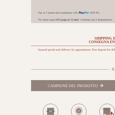
Pay in 3 interest-free instalments with
. APR 0%.
Per ordini sopra €800
paga in 12 mesi
. Contattaci per il finanziamento.
SHIPPING I
CONSEGNA E
Insured goods and delivery by appointment. Free deposit for de
R
CAMPIONE DEL PRODOTTO