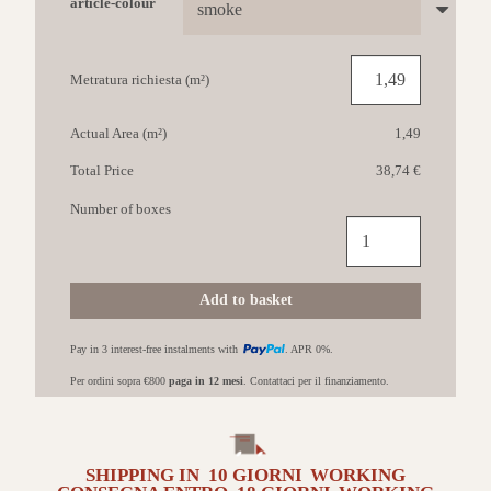
article-colour
Metratura richiesta (m²)
Actual Area (m²)
1,49
Total Price
38,74 €
Number of boxes
IL
CAVALLINO
Continental
61x122,2
Add to basket
Smoke
da
Pay in 3 interest-free instalments with
. APR 0%.
esterno
quantità
Per ordini sopra €800
paga in 12 mesi
. Contattaci per il finanziamento.
SHIPPING IN
10 GIORNI
WORKING