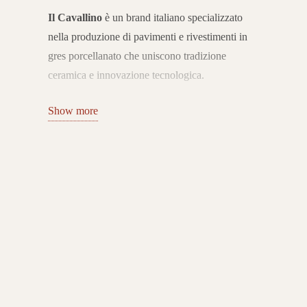
Il Cavallino
è un brand italiano specializzato
nella produzione di pavimenti e rivestimenti in
gres porcellanato che uniscono tradizione
ceramica e innovazione tecnologica.
Con sede nel distretto di
Sassuolo
, l’azienda si
Show more
distingue per la qualità Made in Italy e per
collezioni capaci di interpretare le esigenze
dell’abitare contemporaneo con stile, versatilità e
cura del dettaglio.
Collezioni per interni ed esterni
Il catalogo Il Cavallino comprende una vasta
gamma di superfici in gres porcellanato per
interni ed esterni, con proposte effetto pietra,
legno, marmo e cemento.