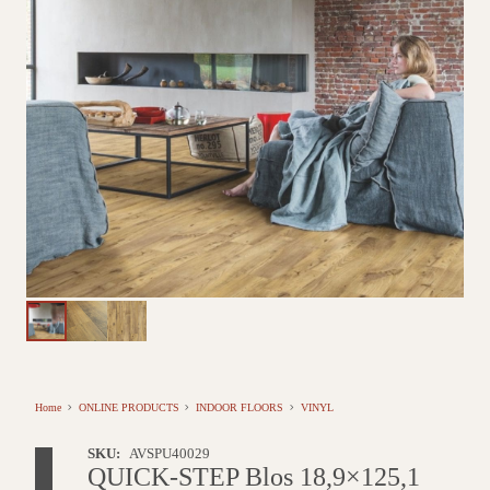
Home
ONLINE PRODUCTS
INDOOR FLOORS
VINYL
SKU:
AVSPU40029
QUICK-STEP Blos 18,9×125,1