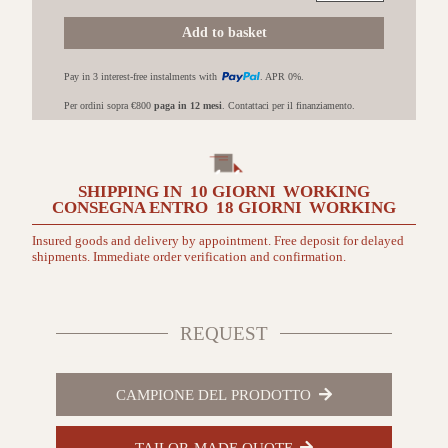
Blos
18,9x125,1
Add to basket
Castagno
vintage
Pay in 3 interest-free instalments with
. APR 0%.
naturale
quantità
Per ordini sopra €800
paga in 12 mesi
. Contattaci per il finanziamento.
SHIPPING IN
10 GIORNI
WORKING
CONSEGNA ENTRO
18 GIORNI
WORKING
Insured goods and delivery by appointment. Free deposit for delayed
shipments. Immediate order verification and confirmation.
REQUEST
CAMPIONE DEL PRODOTTO
TAILOR-MADE QUOTE