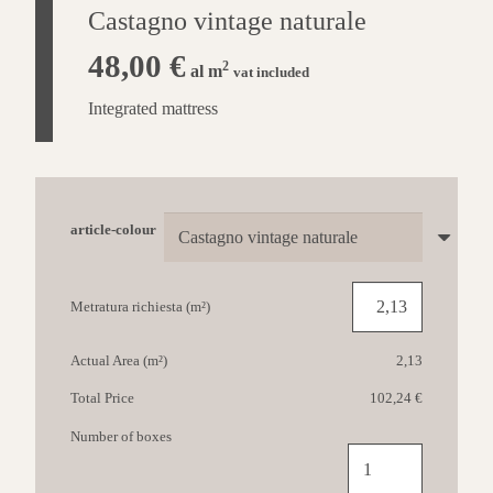
Castagno vintage naturale
48,00
€
2
al m
vat included
Integrated mattress
article-colour
Metratura richiesta (m²)
Actual Area (m²)
2,13
Total Price
102,24 €
Number of boxes
QUICK-
STEP