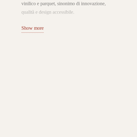
vinilico e parquet, sinonimo di innovazione,
qualità e design accessibile.
Fin dalla sua fondazione nel 1990, l’azienda ha
Show more
rivoluzionato il settore introducendo il sistema di
posa a incastro senza colla, che ha reso più
semplice e veloce l’installazione dei pavimenti
flottanti.
Collezioni per ogni stile e ambiente
Il catalogo Quick-Step comprende pavimenti in
laminato ad alta resistenza, pavimenti vinilici
LVT impermeabili e parquet in legno naturale.
Le collezioni offrono un’ampia gamma di
formati, colori ed effetti estetici – dal rovere al
cemento, dal marmo al moderno effetto pietra –