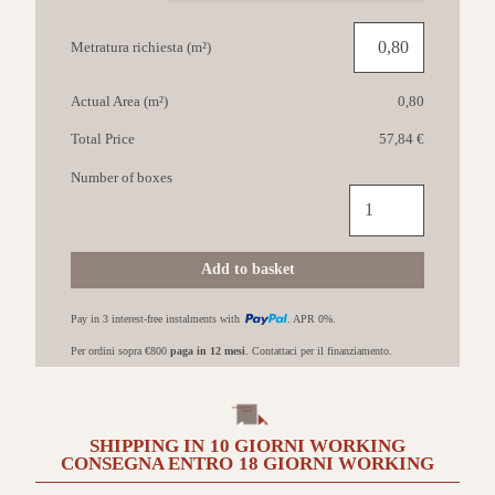
Metratura richiesta (m²)
Actual Area (m²)
0,80
Total Price
57,84 €
Number of boxes
IMOLA
Crew
Honey
20x100
Add to basket
BS
quantità
Pay in 3 interest-free instalments with
. APR 0%.
Per ordini sopra €800
paga in 12 mesi
. Contattaci per il finanziamento.
SHIPPING IN
10 GIORNI
WORKING
CONSEGNA ENTRO
18 GIORNI
WORKING