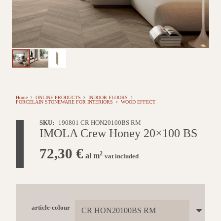
Home
ONLINE PRODUCTS
INDOOR FLOORS
PORCELAIN STONEWARE FOR INTERIORS
WOOD EFFECT
SKU:
190801 CR HON20100BS RM
IMOLA Crew Honey 20×100 BS
72,30
€
2
al m
vat included
article-colour