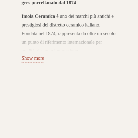
gres porcellanato dal 1874
Imola Ceramica
è uno dei marchi più antichi e
prestigiosi del distretto ceramico italiano.
Fondata nel 1874, rappresenta da oltre un secolo
un punto di riferimento internazionale per
qualità, design e innovazione.
Show more
L’azienda coniuga tradizione e ricerca
tecnologica, offrendo pavimenti e rivestimenti in
gres porcellanato Made in Italy che esprimono
eccellenza e stile senza tempo.
Collezioni per ogni ambiente
Il catalogo Imola Ceramica include superfici in
gres porcellanato effetto marmo, pietra, cemento,
legno e tinte decorative, disponibili in numerosi