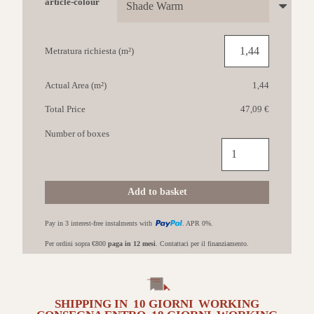
article-colour
Metratura richiesta (m²)
Actual Area (m²)
1,44
Total Price
47,09 €
Number of boxes
MARCA
CORONA
Arkistyle
60x120
Add to basket
Shade
Warm
Pay in 3 interest-free instalments with
. APR 0%.
quantità
Per ordini sopra €800
paga in 12 mesi
. Contattaci per il finanziamento.
SHIPPING IN
10 GIORNI
WORKING