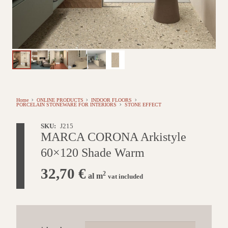
Home
ONLINE PRODUCTS
INDOOR FLOORS
PORCELAIN STONEWARE FOR INTERIORS
STONE EFFECT
SKU:
J215
MARCA CORONA Arkistyle
60×120 Shade Warm
32,70
€
2
al m
vat included