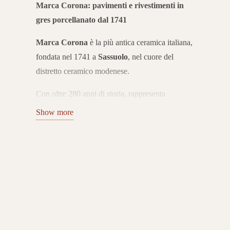
Marca Corona: pavimenti e rivestimenti in
gres porcellanato dal 1741
Marca Corona
è la più antica ceramica italiana,
fondata nel 1741 a
Sassuolo
, nel cuore del
distretto ceramico modenese.
Con oltre 280 anni di storia, rappresenta
un’eccellenza internazionale nella produzione di
Show more
pavimenti e rivestimenti in gres porcellanato. Le
sue collezioni coniugano tradizione, innovazione
e design Made in Italy.
Collezioni di gres porcellanato per ogni
ambiente
Il catalogo Marca Corona propone una vasta
gamma di superfici effetto pietra, cemento,