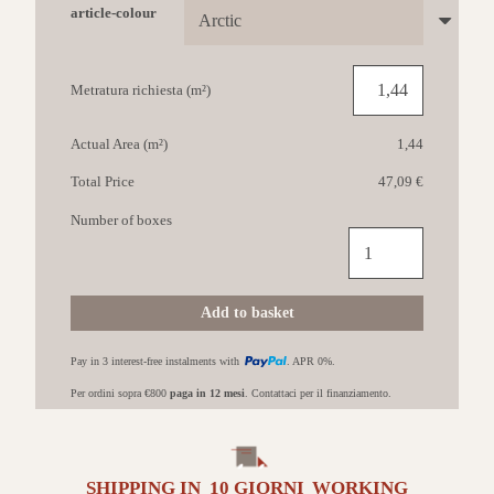
article-colour
Metratura richiesta (m²)
Actual Area (m²)
1,44
Total Price
47,09 €
Number of boxes
MARCA
CORONA
Arkiquartz
60x120
Add to basket
Arctic
quantità
Pay in 3 interest-free instalments with
. APR 0%.
Per ordini sopra €800
paga in 12 mesi
. Contattaci per il finanziamento.
SHIPPING IN
10 GIORNI
WORKING