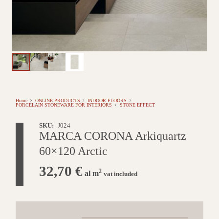
Home
ONLINE PRODUCTS
INDOOR FLOORS
PORCELAIN STONEWARE FOR INTERIORS
STONE EFFECT
SKU:
J024
MARCA CORONA Arkiquartz
60×120 Arctic
32,70
€
2
al m
vat included