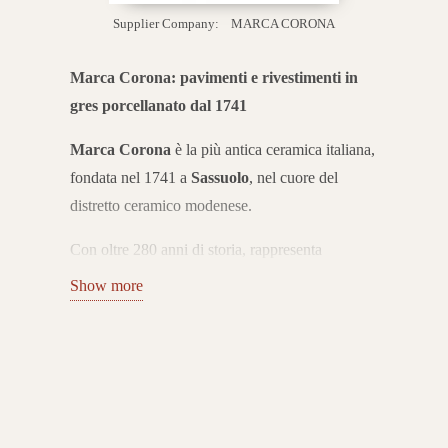
Supplier Company:
MARCA CORONA
Marca Corona: pavimenti e rivestimenti in
gres porcellanato dal 1741
Marca Corona
è la più antica ceramica italiana,
fondata nel 1741 a
Sassuolo
, nel cuore del
distretto ceramico modenese.
Con oltre 280 anni di storia, rappresenta
un’eccellenza internazionale nella produzione di
Show more
pavimenti e rivestimenti in gres porcellanato. Le
sue collezioni coniugano tradizione, innovazione
e design Made in Italy.
Collezioni di gres porcellanato per ogni
ambiente