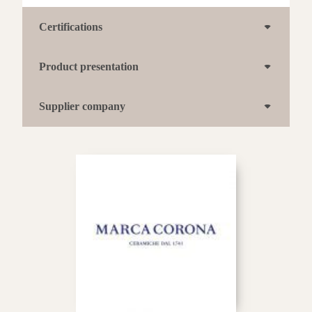
Certifications
Product presentation
Supplier company