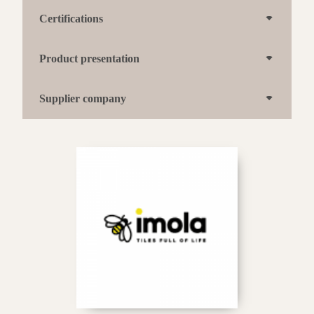
Certifications
Product presentation
Supplier company