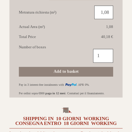
Metratura richiesta (m²)
Actual Area (m²)
1,08
Total Price
40,18 €
Number of boxes
IMOLA
Muse
60x60
Beige
Add to basket
60BG
quantità
Pay in 3 interest-free instalments with
. APR 0%.
Per ordini sopra €800
paga in 12 mesi
. Contattaci per il finanziamento.
SHIPPING IN
10 GIORNI
WORKING
CONSEGNA ENTRO
18 GIORNI
WORKING