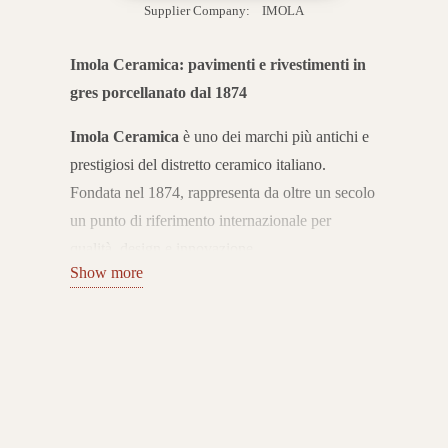
Supplier Company:
IMOLA
Imola Ceramica: pavimenti e rivestimenti in
gres porcellanato dal 1874
Imola Ceramica
è uno dei marchi più antichi e
prestigiosi del distretto ceramico italiano.
Fondata nel 1874, rappresenta da oltre un secolo
un punto di riferimento internazionale per
qualità, design e innovazione.
Show more
L’azienda coniuga tradizione e ricerca
tecnologica, offrendo pavimenti e rivestimenti in
gres porcellanato Made in Italy che esprimono
eccellenza e stile senza tempo.
Collezioni per ogni ambiente