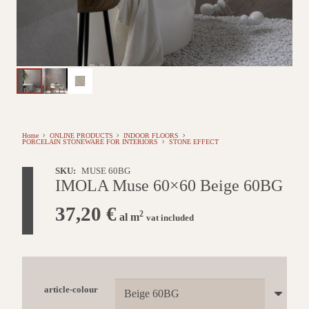
Home
ONLINE PRODUCTS
INDOOR FLOORS
PORCELAIN STONEWARE FOR INTERIORS
STONE EFFECT
SKU:
MUSE 60BG
IMOLA Muse 60×60 Beige 60BG
37,20
€
2
al m
vat included
article-colour