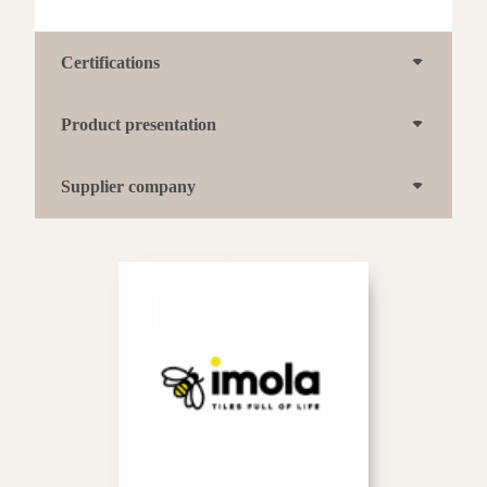
Certifications
Product presentation
Supplier company