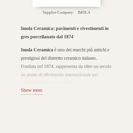
Supplier Company:
IMOLA
Imola Ceramica: pavimenti e rivestimenti in
gres porcellanato dal 1874
Imola Ceramica
è uno dei marchi più antichi e
prestigiosi del distretto ceramico italiano.
Fondata nel 1874, rappresenta da oltre un secolo
un punto di riferimento internazionale per
qualità, design e innovazione.
Show more
L’azienda coniuga tradizione e ricerca
tecnologica, offrendo pavimenti e rivestimenti in
gres porcellanato Made in Italy che esprimono
eccellenza e stile senza tempo.