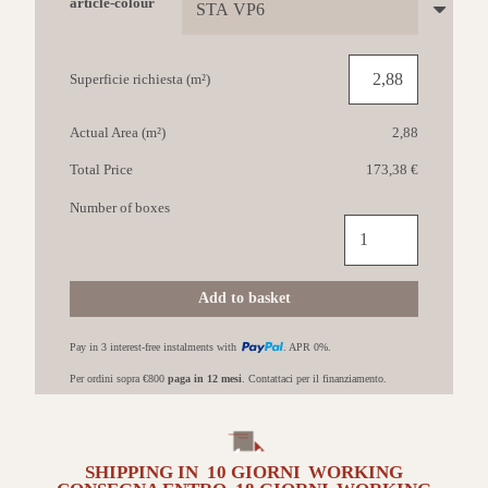
article-colour
Superficie richiesta (m²)
Actual Area (m²)
2,88
Total Price
173,38 €
Number of boxes
IMOLA
The
room
60x120
Add to basket
STA
VP6
Pay in 3 interest-free instalments with
. APR 0%.
12
Lucido
Per ordini sopra €800
paga in 12 mesi
. Contattaci per il finanziamento.
quantità
SHIPPING IN
10 GIORNI
WORKING