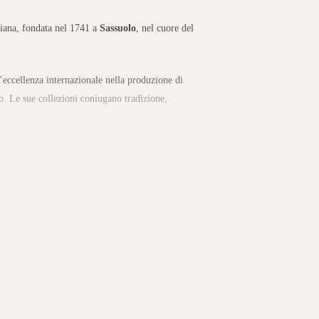
liana, fondata nel 1741 a
Sassuolo
, nel cuore del
’eccellenza internazionale nella produzione di
o. Le sue collezioni coniugano tradizione,
 ambiente
a gamma di superfici effetto pietra, cemento, marmo
te ideali per ambienti moderni e creativi.
li, commerciali e outdoor, offrendo resistenza,
mpia varietà di formati, texture e cromie consente di
nico.