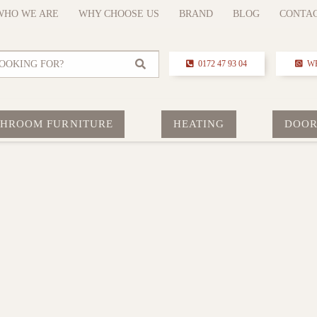
WHO WE ARE
WHY CHOOSE US
BRAND
BLOG
CONTA
OOKING FOR?
0172 47 93 04
W
THROOM FURNITURE
HEATING
DOOR