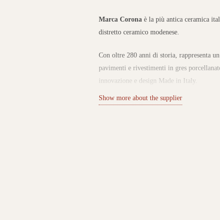
Marca Corona
è la più antica ceramica ita
distretto ceramico modenese.
Con oltre 280 anni di storia, rappresenta un
pavimenti e rivestimenti in gres porcellanat
innovazione e design Made in Italy.
Show more about the supplier
Collezioni di gres porcellanato per ogni
Il catalogo Marca Corona propone una vast
e legno, accanto a linee decorative e colora
I prodotti sono pensati per spazi residenzia
praticità e un’estetica di forte impatto. L’a
personalizzare ogni progetto con uno stile u
Tradizione, innovazione e sostenibilità