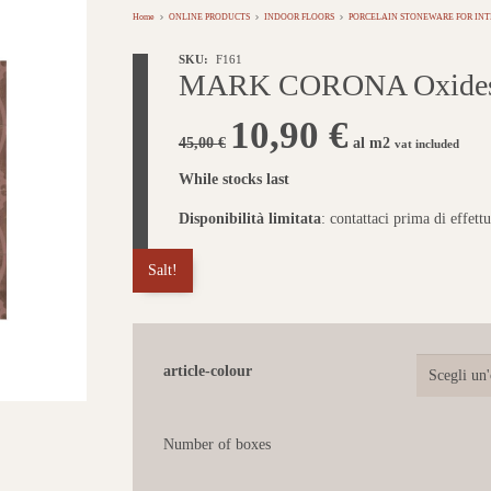
Home
ONLINE PRODUCTS
INDOOR FLOORS
PORCELAIN STONEWARE FOR INT
SKU:
F161
MARK CORONA Oxides 
Il
10,90
€
Il
prezzo
prezzo
45,00
€
al m2
vat included
originale
attuale
era:
è:
While stocks last
45,00 €.
10,90 €.
Disponibilità limitata
: contattaci prima di effett
Salt!
article-colour
Number of boxes