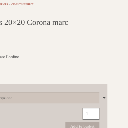
ERIORS
CEMENTINE EFFECT
20×20 Corona marc
uare l’ordine
MARCA
CORONA
Ossidi
20x20
Add to basket