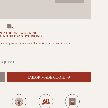
Corona
vinaccia
quantità
IN
2 GIORNI
WORKING
NTRO
10 DAYS
WORKING
layed shipments. Immediate order verification and confirmation.
EQUEST
TAILOR-MADE QUOTE