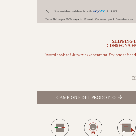
Pay in 3 interest-free instalments with
. APR 0%.
Per ordini sopra €800
paga in 12 mesi
. Contattaci per il finanziamento.
SHIPPING 
CONSEGNA E
Insured goods and delivery by appointment. Free deposit for de
R
CAMPIONE DEL PRODOTTO