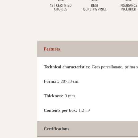
1ST CERTIFIED
BEST
INSURANCE
CHOICES
QUALITY/PRICE
INCLUDED
Features
Technical characteristics:
Gres porcellanato, prima sce
Format:
20×20 cm.
Thickness:
9 mm.
Contents per box:
1,2 m²
Certifications