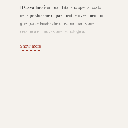
Il Cavallino
è un brand italiano specializzato
nella produzione di pavimenti e rivestimenti in
gres porcellanato che uniscono tradizione
ceramica e innovazione tecnologica.
Con sede nel distretto di
Sassuolo
, l’azienda si
Show more
distingue per la qualità Made in Italy e per
collezioni capaci di interpretare le esigenze
dell’abitare contemporaneo con stile, versatilità e
cura del dettaglio.
Collezioni per interni ed esterni
Il catalogo Il Cavallino comprende una vasta
gamma di superfici in gres porcellanato per
interni ed esterni, con proposte effetto pietra,
legno, marmo e cemento.