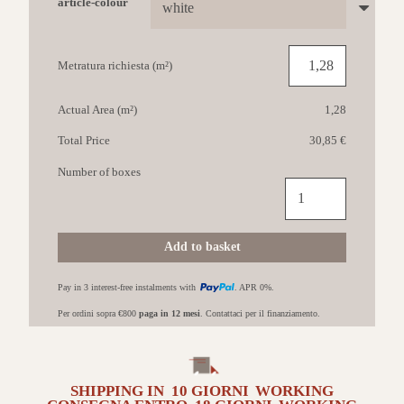
article-colour
Metratura richiesta (m²)
Actual Area (m²)
1,28
Total Price
30,85 €
Number of boxes
IL
CAVALLINO
Continental
80x80
Add to basket
White
quantità
Pay in 3 interest-free instalments with
. APR 0%.
Per ordini sopra €800
paga in 12 mesi
. Contattaci per il finanziamento.
SHIPPING IN
10 GIORNI
WORKING