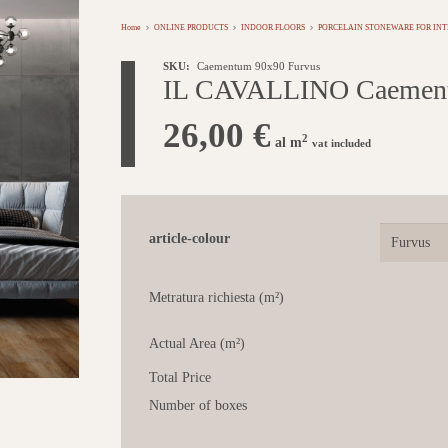
Home
ONLINE PRODUCTS
INDOOR FLOORS
PORCELAIN STONEWARE FOR INT
SKU:
Caementum 90x90 Furvus
IL CAVALLINO Caement
26,00
€
2
al m
vat included
article-colour
Metratura richiesta (m²)
Actual Area (m²)
Total Price
Number of boxes