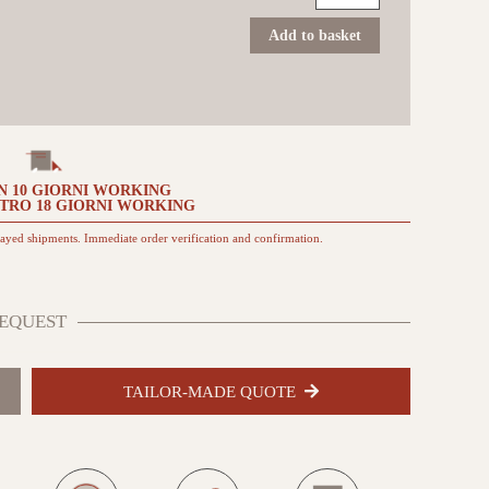
Caementum
90x90
Add to basket
Furvus
quantità
N
10 GIORNI
WORKING
NTRO
18 GIORNI
WORKING
layed shipments. Immediate order verification and confirmation.
EQUEST
TAILOR-MADE QUOTE