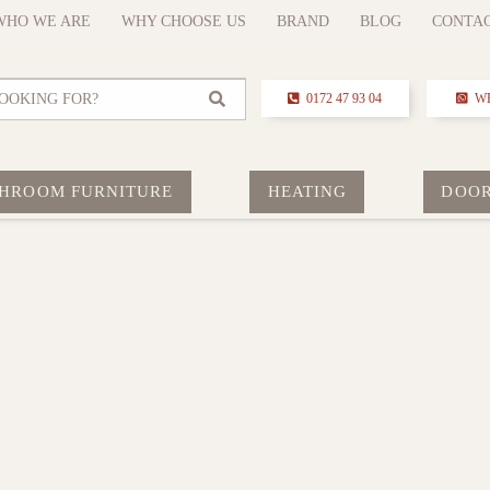
WHO WE ARE
WHY CHOOSE US
BRAND
BLOG
CONTA
OOKING FOR?
0172 47 93 04
W
HROOM FURNITURE
HEATING
DOO