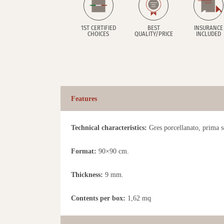
1ST CERTIFIED
BEST
INSURANCE
CHOICES
QUALITY/PRICE
INCLUDED
Features
Technical characteristics:
Gres porcellanato, prima sc
Format:
90×90 cm.
Thickness:
9 mm.
Contents per box:
1,62 mq