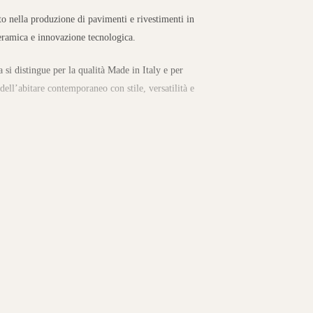
to nella produzione di pavimenti e rivestimenti in
eramica e innovazione tecnologica.
a si distingue per la qualità Made in Italy e per
 dell’abitare contemporaneo con stile, versatilità e
a gamma di superfici in gres porcellanato per
tra, legno, marmo e cemento.
nziali e commerciali, offrendo soluzioni che
 raffinata. L’ampia scelta di formati, finiture e
ente con carattere unico.