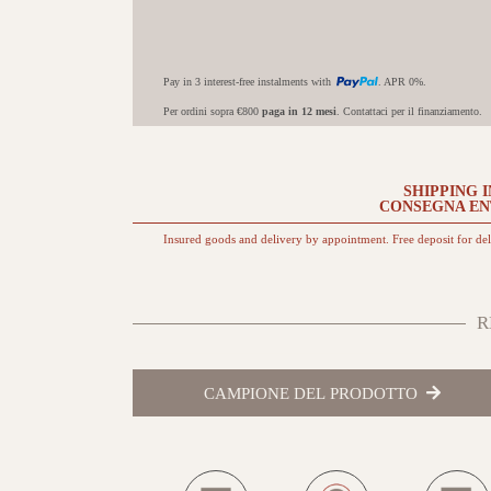
Pay in 3 interest-free instalments with
. APR 0%.
Per ordini sopra €800
paga in 12 mesi
. Contattaci per il finanziamento.
SHIPPING I
CONSEGNA E
Insured goods and delivery by appointment. Free deposit for de
R
CAMPIONE DEL PRODOTTO