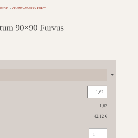
ERIORS
CEMENT AND RESIN EFFECT
um 90×90 Furvus
1,62
42,12 €
IL
CAVALLINO