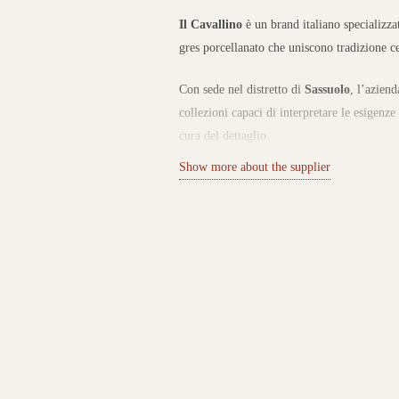
Il Cavallino
è un brand italiano specializza
gres porcellanato che uniscono tradizione c
Con sede nel distretto di
Sassuolo
, l’aziend
collezioni capaci di interpretare le esigenze
cura del dettaglio.
Show more about the supplier
Collezioni per interni ed esterni
Il catalogo Il Cavallino comprende una vast
interni ed esterni, con proposte effetto pie
Le collezioni sono pensate per spazi reside
combinano resistenza, praticità e un’estetica
colori permette di personalizzare ogni ambi
Innovazione e sostenibilità