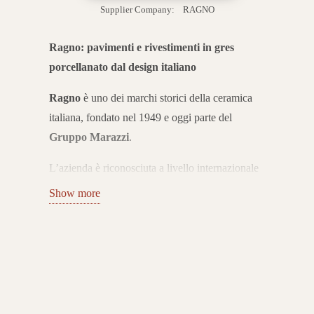
Supplier Company:
RAGNO
Ragno: pavimenti e rivestimenti in gres
porcellanato dal design italiano
Ragno
è uno dei marchi storici della ceramica
italiana, fondato nel 1949 e oggi parte del
Gruppo Marazzi
.
L’azienda è riconosciuta a livello internazionale
per la produzione di pavimenti e rivestimenti in
Show more
gres porcellanato e ceramica smaltata, che
uniscono estetica, innovazione tecnologica e
sostenibilità ambientale.
Collezioni per interni ed esterni
Il catalogo Ragno propone collezioni in gres