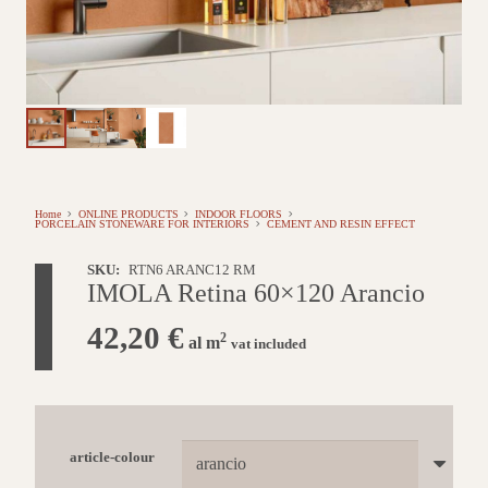
Home
ONLINE PRODUCTS
INDOOR FLOORS
PORCELAIN STONEWARE FOR INTERIORS
CEMENT AND RESIN EFFECT
SKU:
RTN6 ARANC12 RM
IMOLA Retina 60×120 Arancio
42,20
€
2
al m
vat included
article-colour