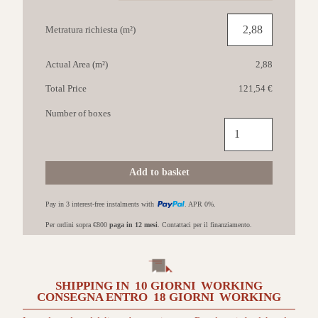
Metratura richiesta (m²)
Actual Area (m²)
2,88
Total Price
121,54 €
Number of boxes
IMOLA
Retina
60x120
Arancio
Add to basket
quantità
Pay in 3 interest-free instalments with
. APR 0%.
Per ordini sopra €800
paga in 12 mesi
. Contattaci per il finanziamento.
SHIPPING IN
10 GIORNI
WORKING
CONSEGNA ENTRO
18 GIORNI
WORKING