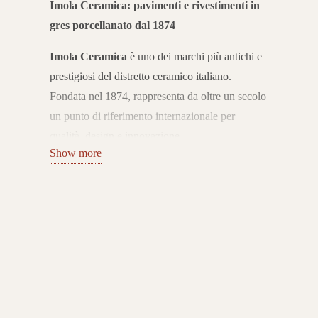
Imola Ceramica: pavimenti e rivestimenti in
gres porcellanato dal 1874
Imola Ceramica
è uno dei marchi più antichi e
prestigiosi del distretto ceramico italiano.
Fondata nel 1874, rappresenta da oltre un secolo
un punto di riferimento internazionale per
qualità, design e innovazione.
Show more
L’azienda coniuga tradizione e ricerca
tecnologica, offrendo pavimenti e rivestimenti in
gres porcellanato Made in Italy che esprimono
eccellenza e stile senza tempo.
Collezioni per ogni ambiente
Il catalogo Imola Ceramica include superfici in
gres porcellanato effetto marmo, pietra, cemento,