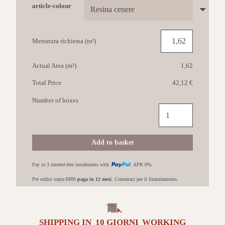
article-colour
Metratura richiesta (m²)
Actual Area (m²)
1,62
Total Price
42,12 €
Number of boxes
IL
CAVALLINO
Le
Resine
Add to basket
90x90
Resina
Pay in 3 interest-free instalments with
. APR 0%.
Cenere
quantità
Per ordini sopra €800
paga in 12 mesi
. Contattaci per il finanziamento.
SHIPPING IN
10 GIORNI
WORKING