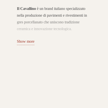
Il Cavallino
è un brand italiano specializzato
nella produzione di pavimenti e rivestimenti in
gres porcellanato che uniscono tradizione
ceramica e innovazione tecnologica.
Con sede nel distretto di
Sassuolo
, l’azienda si
Show more
distingue per la qualità Made in Italy e per
collezioni capaci di interpretare le esigenze
dell’abitare contemporaneo con stile, versatilità e
cura del dettaglio.
Collezioni per interni ed esterni
Il catalogo Il Cavallino comprende una vasta
gamma di superfici in gres porcellanato per
interni ed esterni, con proposte effetto pietra,
legno, marmo e cemento.