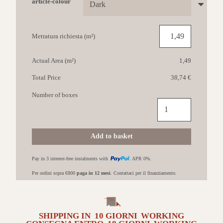
article-colour
Metratura richiesta (m²)
Actual Area (m²)
1,49
Total Price
38,74 €
Number of boxes
IL
CAVALLINO
Grey
Soul
Add to basket
61x122,2
Dark
Pay in 3 interest-free instalments with
. APR 0%.
quantità
Per ordini sopra €800
paga in 12 mesi
. Contattaci per il finanziamento.
SHIPPING IN
10 GIORNI
WORKING