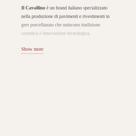
Il Cavallino
è un brand italiano specializzato
nella produzione di pavimenti e rivestimenti in
gres porcellanato che uniscono tradizione
ceramica e innovazione tecnologica.
Con sede nel distretto di
Sassuolo
, l’azienda si
Show more
distingue per la qualità Made in Italy e per
collezioni capaci di interpretare le esigenze
dell’abitare contemporaneo con stile, versatilità e
cura del dettaglio.
Collezioni per interni ed esterni
Il catalogo Il Cavallino comprende una vasta
gamma di superfici in gres porcellanato per
interni ed esterni, con proposte effetto pietra,
legno, marmo e cemento.