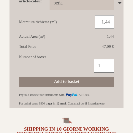
article-colour
Metratura richiesta (m²)
Actual Area (m²)
1,44
Total Price
47,09 €
Number of boxes
MARCA
CORONA
Multiforme
60x120
Add to basket
Perla
quantità
Pay in 3 interest-free instalments with
. APR 0%.
Per ordini sopra €800
paga in 12 mesi
. Contattaci per il finanziamento.
SHIPPING IN
10 GIORNI
WORKING