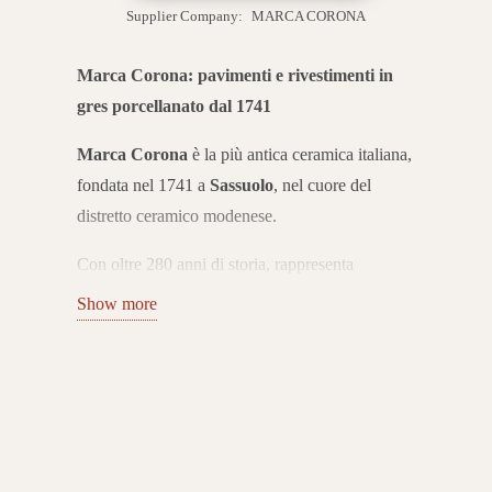
Supplier Company:
MARCA CORONA
Marca Corona: pavimenti e rivestimenti in
gres porcellanato dal 1741
Marca Corona
è la più antica ceramica italiana,
fondata nel 1741 a
Sassuolo
, nel cuore del
distretto ceramico modenese.
Con oltre 280 anni di storia, rappresenta
un’eccellenza internazionale nella produzione di
Show more
pavimenti e rivestimenti in gres porcellanato. Le
sue collezioni coniugano tradizione, innovazione
e design Made in Italy.
Collezioni di gres porcellanato per ogni
ambiente