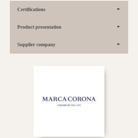
Certifications
Product presentation
Supplier company