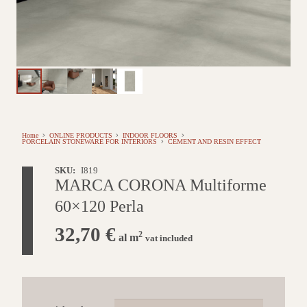
Home
ONLINE PRODUCTS
INDOOR FLOORS
PORCELAIN STONEWARE FOR INTERIORS
CEMENT AND RESIN EFFECT
SKU:
I819
MARCA CORONA Multiforme
60×120 Perla
32,70
€
2
al m
vat included