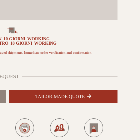
quantità
N
10 GIORNI
WORKING
TRO
18 GIORNI
WORKING
layed shipments. Immediate order verification and confirmation.
EQUEST
TAILOR-MADE QUOTE