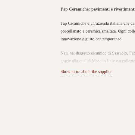
Fap Ceramiche: pavimenti e rivestimenti 
Fap Ceramiche è un’azienda italiana che dal
porcellanato e ceramica smaltata. Ogni colle
innovazione e gusto contemporaneo.
Nata nel distretto ceramico di Sassuolo, Fap
grazie alla qualità Made in Italy e a collezi
moderno.
Show more about the supplier
Collezioni per pavimenti e rivestimenti
Il catalogo Fap Ceramiche propone superfici
esterni, rivestimenti in pasta bianca e piastr
Le collezioni spaziano dagli effetti marmo, 
ideali per ambienti residenziali e commercia
consente di progettare spazi personalizzati 