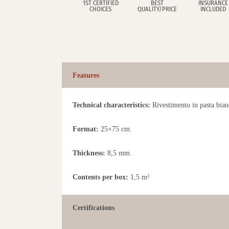
1ST CERTIFIED
BEST
INSURANCE
CHOICES
QUALITY/PRICE
INCLUDED
Features
Technical characteristics:
Rivestimento in pasta bianc
Format:
25×75 cm.
Thickness:
8,5 mm.
Contents per box:
1,5 m²
Certifications