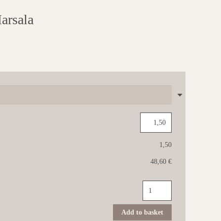
arsala
1,50
48,60 €
FAP
Color
Line
25x75
Add to basket
Marsala