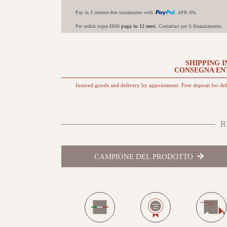
Pay in 3 interest-free instalments with
. APR 0%.
Per ordini sopra €800
paga in 12 mesi
. Contattaci per il finanziamento.
SHIPPING I
CONSEGNA EN
Insured goods and delivery by appointment. Free deposit for de
R
CAMPIONE DEL PRODOTTO