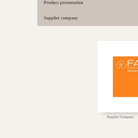
Product presentation
Supplier company
Supplier Company: