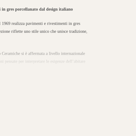
in gres porcellanato dal design italiano
 1969 realizza pavimenti e rivestimenti in gres
zione riflette uno stile unico che unisce tradizione,
 Ceramiche si è affermata a livello internazionale
oni pensate per interpretare le esigenze dell’abitare
 in gres porcellanato per pavimenti interni ed
elle decorative.
pietra e cemento a linee più colorate e creative,
li. L’ampia varietà di formati, spessori e texture
e di grande impatto visivo.