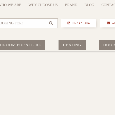
WHO WE ARE
WHY CHOOSE US
BRAND
BLOG
CONTA
OOKING FOR?
0172 47 93 04
W
THROOM FURNITURE
HEATING
DOOR