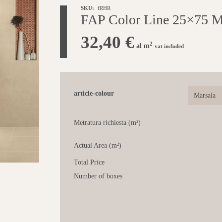
SKU:
fRHR
FAP Color Line 25×75 M
32,40
€
2
al m
vat included
article-colour
Metratura richiesta (m²)
Actual Area (m²)
Total Price
Number of boxes